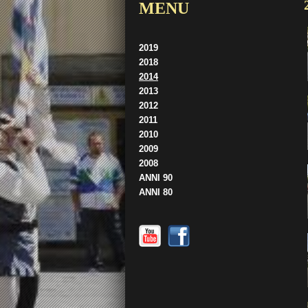
MENU
2019
2018
2014
2013
2012
2011
2010
2009
2008
ANNI 90
ANNI 80