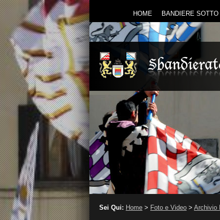
HOME
BANDIERE SOTTO 
Sei Qui:
Home
>
Foto e Video
>
Archivio 