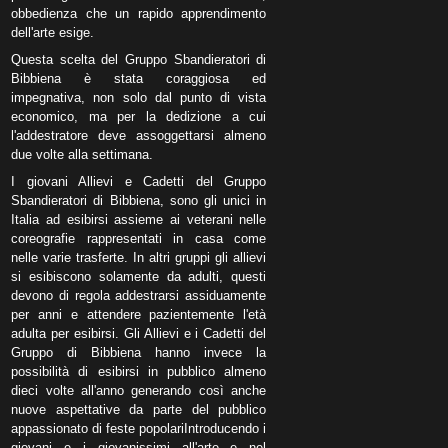
obbedienza che un rapido apprendimento
dell'arte esige.
Questa scelta del Gruppo Sbandieratori di
Bibbiena è stata coraggiosa ed
impegnativa, non solo dal punto di vista
economico, ma per la dedizione a cui
l'addestratore deve assoggettarsi almeno
due volte alla settimana.
I giovani Allievi e Cadetti del Gruppo
Sbandieratori di Bibbiena, sono gli unici in
Italia ad esibirsi assieme ai veterani nelle
coreografie rappresentati in casa come
nelle varie trasferte. In altri gruppi gli allievi
si esibiscono solamente da adulti, questi
devono di regola addestrarsi assiduamente
per anni e attendere pazientemente l'età
adulta per esibirsi. Gli Allievi e i Cadetti del
Gruppo di Bibbiena hanno invece la
possibilità di esibirsi in pubblico almeno
dieci volte all'anno generando così anche
nuove aspettative da parte del pubblico
appassionato di feste popolariIntroducendo i
giovani e i giovanissimi all'arte e nel