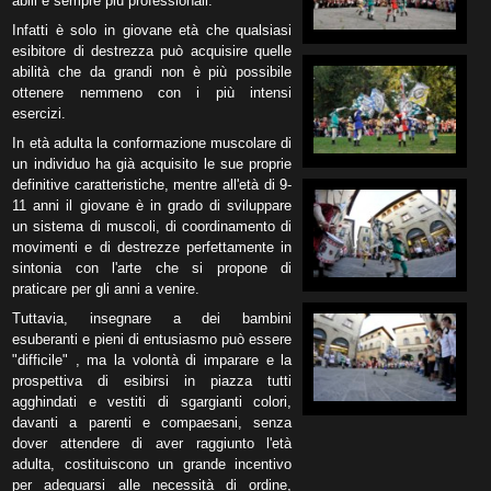
abili e sempre più professionali.
Infatti è solo in giovane età che qualsiasi
esibitore di destrezza può acquisire quelle
abilità che da grandi non è più possibile
ottenere nemmeno con i più intensi
esercizi.
In età adulta la conformazione muscolare di
un individuo ha già acquisito le sue proprie
definitive caratteristiche, mentre all'età di 9-
11 anni il giovane è in grado di sviluppare
un sistema di muscoli, di coordinamento di
movimenti e di destrezze perfettamente in
sintonia con l'arte che si propone di
praticare per gli anni a venire.
Tuttavia, insegnare a dei bambini
esuberanti e pieni di entusiasmo può essere
"difficile" , ma la volontà di imparare e la
prospettiva di esibirsi in piazza tutti
agghindati e vestiti di sgargianti colori,
davanti a parenti e compaesani, senza
dover attendere di aver raggiunto l'età
adulta, costituiscono un grande incentivo
per adeguarsi alle necessità di ordine,