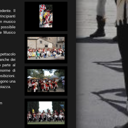
dente. Il
ncipianti
un musico
 possibile
re Musico
spettacolo
 anche dei
 parte al
 norme di
sibizioni.
engono una
piazza.
om