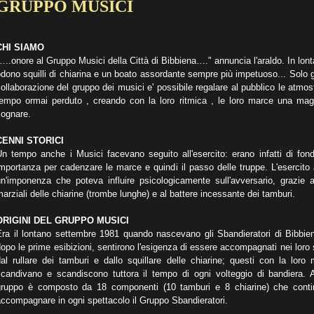
GRUPPO MUSICI
CHI SIAMO
….onore al Gruppo Musici della Città di Bibbiena…." annuncia l'araldo. In lon
dono squilli di chiarina e un boato assordante sempre più impetuoso... Solo g
ollaborazione del gruppo dei musici e' possibile regalare al pubblico le atmos
tempo ormai perduto , creando con la loro ritmica , le loro marce una mag
sognare.
CENNI STORICI
Un tempo anche i Musici facevano seguito all'esercito: erano infatti di fon
mportanza per cadenzare le marce e quindi il passo delle truppe. L'esercito
n'imponenza che poteva influire psicologicamente sull'avversario, grazie ag
arziali delle chiarine (trombe lunghe) e al battere incessante dei tamburi.
ORIGINI DEL GRUPPO MUSICI
ra il lontano settembre 1981 quando nascevano gli Sbandieratori di Bibbien
opo le prime esibizioni, sentirono l'esigenza di essere accompagnati nei loro 
al rullare dei tamburi e dallo squillare delle chiarine; questi con la loro 
scandivano e scandiscono tuttora il tempo di ogni volteggio di bandiera. A
gruppo è composto da 18 componenti (10 tamburi e 8 chiarine) che cont
ccompagnare in ogni spettacolo il Gruppo Sbandieratori.