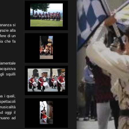
tananza si
razie alla
fere di un
ia che fa
damentale
 acquisiva
li squilli
a i quali,
spettacoli
musicalità
d oggi il
inuano ad