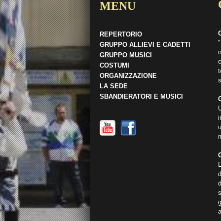
MENU
REPERTORIO
"
GRUPPO ALLIEVI E CADETTI
o
GRUPPO MUSICI
c
COSTUMI
ORGANIZZAZIONE
LA SEDE
SBANDIERATORI E MUSICI
i
u
m
E
d
d
a