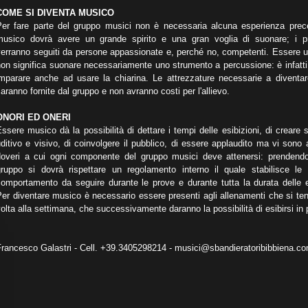
COME SI DIVENTA MUSICO
Per fare parte del gruppo musici non è necessaria alcuna esperienza prece
musico dovrà avere un grande spirito e una gran voglia di suonare; i pri
verranno seguiti da persone appassionate e, perché no, competenti. Essere 
on significa suonare necessariamente uno strumento a percussione: è infatti
imparare anche ad usare la chiarina. Le attrezzature necessarie a diventa
aranno fornite dal gruppo e non avranno costi per l'allievo.
ONORI ED ONERI
ssere musico dà la possibilità di dettare i tempi delle esibizioni, di creare 
ditivo e visivo, di coinvolgere il pubblico, di essere applaudito ma vi sono
doveri a cui ogni componente del gruppo musici deve attenersi: prendendo
gruppo si dovrà rispettare un regolamento interno il quale stabilisce le
omportamento da seguire durante le prove e durante tutta la durata delle e
er diventare musico è necessario essere presenti agli allenamenti che si t
olta alla settimana, che successivamente daranno la possibilità di esibirsi in 
Francesco Galastri - Cell. +39.3405298214 - musici@sbandieratoribibbiena.c