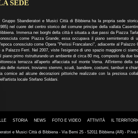
LA SEDE
l Gruppo Sbandieratori e Musici Città di Bibbiena ha la propria sede storic
985) nel cuore del centro storico del comune principe della vallata Casenti
ibbiena. Immersa nei borghi della città è situata a due passi da Piazza Tarla
conosciuta come Piazza Grande; essa occupava il piano seminterrato di un
d'epoca conosciuto come Opera "Perissi Francalanci", adiacente al Palazzo
 a Palazzo Ferri. Nel 2007, viste l'esigenze di uno spazio maggiore ci siamo 
l piano primo ristrutturando un ambiente di circa 80 mq, composto da due lo
ittoresca terrazza all'aperto affacciata sul monte Verna. All'interno della s
ala delle riunioni, troviamo stemmi, scudi, bandiere, costumi, tamburi e chiar
a cornice ad alcune decorazioni pittoriche realizzate con la preziosa coll
ell'artista locale Stefano Soldani.
LLE
STORIA
NEWS
FOTO E VIDEO
ATTIVITÀ
IL TERRITORI
ratori e Musici Città di Bibbiena - Via Berni 25 - 52011 Bibbiena (AR) - P.Iv