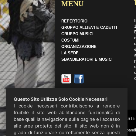
MENU
I
REPERTORIO
1
GRUPPO ALLIEVI E CADETTI
B
GRUPPO MUSICI
COSTUMI
ORGANIZZAZIONE
e
LA SEDE
a
SBANDIERATORI E MUSICI
p
s
d
d
Questo Sito Utilizza Solo Cookie Necessari
I cookie necessari contribuiscono a rendere
fruibile il sito web abilitandone funzionalità di
base quali la navigazione sulle pagine e l'accesso
HOME
BANDIERE SOTTO LE STE
alle aree protette del sito. Il sito web non è in
© 2012 Sbandie
grado di funzionare correttamente senza questi