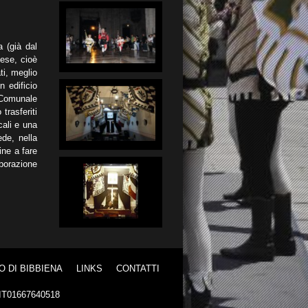
a (già dal
nese, cioè
ti, meglio
 edificio
 Comunale
trasferiti
cali e una
ede, nella
ine a fare
aborazione
O DI BIBBIENA
LINKS
CONTATTI
a IT01667640518