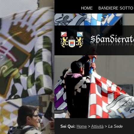
HOME
BANDIERE SOTTO 
Sei Qui:
Home
>
Attività
>
La Sede